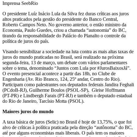
Imprensa SeebRio
O presidente Luíz Inácio Lula da Silva fez duras críticas aos juros
altos praticados pela gestão do presidente do Banco Central,
Roberto Campos Neto. No governo anterior, o então ministro da
Economia, Paulo Guedes, criou a chamada “autonomia” do BC,
tirando da responsabilidade do Palácio do Planalto o controle da
política de juros do país.
Visando sensibilizar a sociedade na luta contra as mais altas taxas de
juros do mundo praticadas no Brasil, será realizado na próxima
segunda-feira, 13 de março, um debate com vários parlamentares
sobre o tema, denominado “Juntos com Lula por #JurosBaixosJá”.
O evento presencial acontece a partir das 18h, no Clube de
Engenharia (Av. Rio Branco, 124, 25º andar, Centro do Rio).
Participam como palestrantes oos deputados federais Jandira Feghali
(PCdoB-RJ), Guilherme Boulos (PSOL-SP), Gleise Hoffmann
(PT-PR) e Lindbergh Farais (PT-RJ) e também o deputado estadual
do Rio de Janeiro, Tarcísio Motta (PSOL).
Maiores juros do mundo
A taxa básica de juros (Selic) no Brasil é hoje de 13,75%, o que foi
alvo de críticas à política praticada pela direção “autônoma” do BC,
até por alguns economistas mais liberais. O país tem os maiores