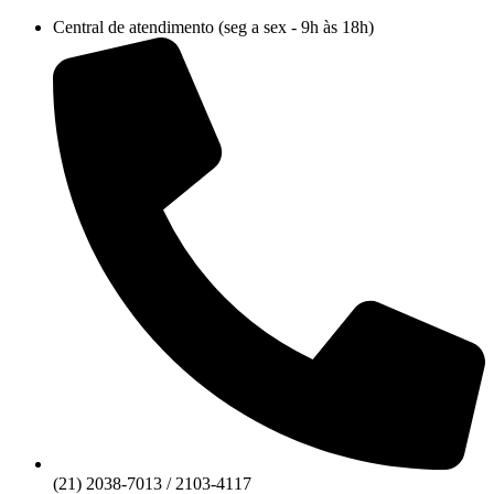
Ir
Central de atendimento (seg a sex - 9h às 18h)
para
o
conteúdo
(21) 2038-7013 / 2103-4117