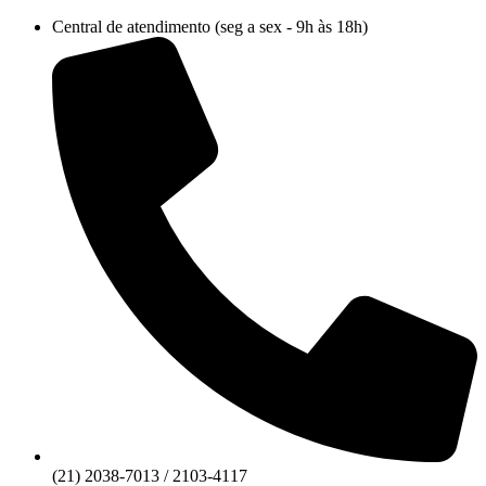
Ir
Central de atendimento (seg a sex - 9h às 18h)
para
o
conteúdo
(21) 2038-7013 / 2103-4117