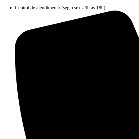
Ir
Central de atendimento (seg a sex - 9h às 18h)
para
o
conteúdo