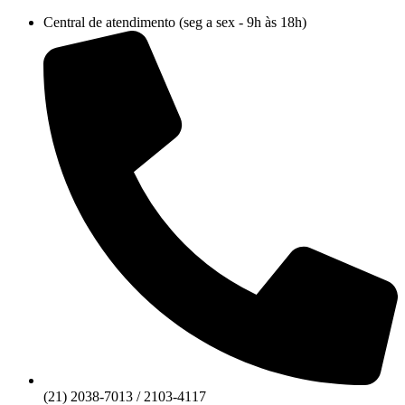
Ir
Central de atendimento (seg a sex - 9h às 18h)
para
o
conteúdo
(21) 2038-7013 / 2103-4117