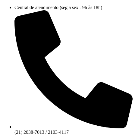
Ir
Central de atendimento (seg a sex - 9h às 18h)
para
o
conteúdo
(21) 2038-7013 / 2103-4117