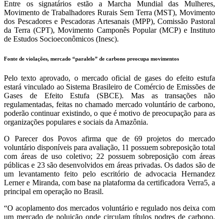
Entre os signatários estão a Marcha Mundial das Mulheres,
Movimento de Trabalhadores Rurais Sem Terra (MST), Movimento
dos Pescadores e Pescadoras Artesanais (MPP), Comissão Pastoral
da Terra (CPT), Movimento Camponês Popular (MCP) e Instituto
de Estudos Socioeconômicos (Inesc).
Fonte de violações, mercado “paralelo” de carbono preocupa movimentos
Pelo texto aprovado, o mercado oficial de gases do efeito estufa
estará vinculado ao Sistema Brasileiro de Comércio de Emissões de
Gases de Efeito Estufa (SBCE). Mas as transações não
regulamentadas, feitas no chamado mercado voluntário de carbono,
poderão continuar existindo, o que é motivo de preocupação para as
organizações populares e sociais da Amazônia.
O Parecer dos Povos afirma que de 69 projetos do mercado
voluntário disponíveis para avaliação, 11 possuem sobreposição total
com áreas de uso coletivo; 22 possuem sobreposição com áreas
públicas e 23 são desenvolvidos em áreas privadas. Os dados são de
um levantamento feito pelo escritório de advocacia Hernandez
Lerner e Miranda, com base na plataforma da certificadora Verra5, a
principal em operação no Brasil.
“O acoplamento dos mercados voluntário e regulado nos deixa com
um mercado de poluição onde circulam títulos podres de carbono,