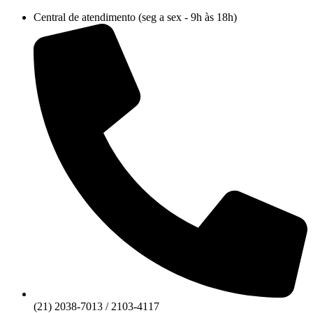
Ir
Central de atendimento (seg a sex - 9h às 18h)
para
o
conteúdo
(21) 2038-7013 / 2103-4117