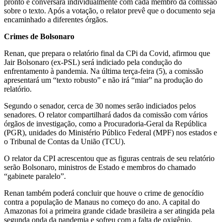
pronto e conversará individualmente com cada membro da comissão
sobre o texto. Após a votação, o relator prevê que o documento seja
encaminhado a diferentes órgãos.
Crimes de Bolsonaro
Renan, que prepara o relatório final da CPi da Covid, afirmou que
Jair Bolsonaro (ex-PSL) será indiciado pela condução do
enfrentamento à pandemia. Na última terça-feira (5), a comissão
apresentará um “texto robusto” e não irá “miar” na produção do
relatório.
Segundo o senador, cerca de 30 nomes serão indiciados pelos
senadores. O relator compartilhará dados da comissão com vários
órgãos de investigação, como a Procuradoria-Geral da República
(PGR), unidades do Ministério Público Federal (MPF) nos estados e
o Tribunal de Contas da União (TCU).
O relator da CPI acrescentou que as figuras centrais de seu relatório
serão Bolsonaro, ministros de Estado e membros do chamado
“gabinete paralelo”.
Renan também poderá concluir que houve o crime de genocídio
contra a população de Manaus no começo do ano. A capital do
Amazonas foi a primeira grande cidade brasileira a ser atingida pela
segunda onda da pandemia e sofreu com a falta de oxigênio,