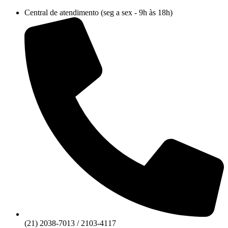
Ir
Central de atendimento (seg a sex - 9h às 18h)
para
o
conteúdo
(21) 2038-7013 / 2103-4117