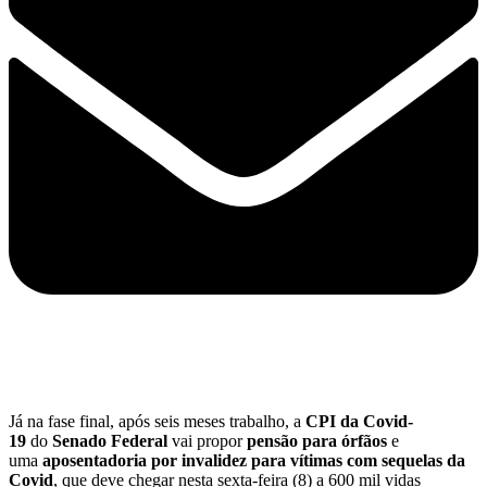
Já na fase final, após seis meses trabalho, a
CPI da Covid-
19
do
Senado Federal
vai propor
pensão para órfãos
e
uma
aposentadoria por invalidez para vítimas com sequelas da
Covid
, que deve chegar nesta sexta-feira (8) a 600 mil vidas