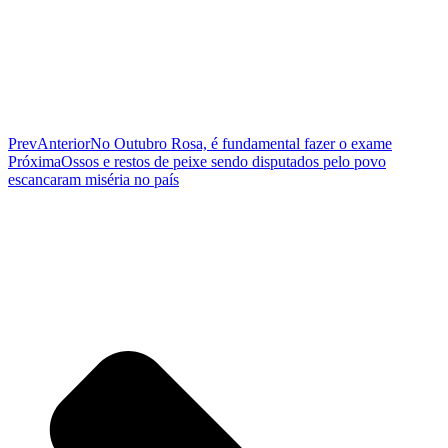
Prev
Anterior
No Outubro Rosa, é fundamental fazer o exame
Próxima
Ossos e restos de peixe sendo disputados pelo povo
escancaram miséria no país