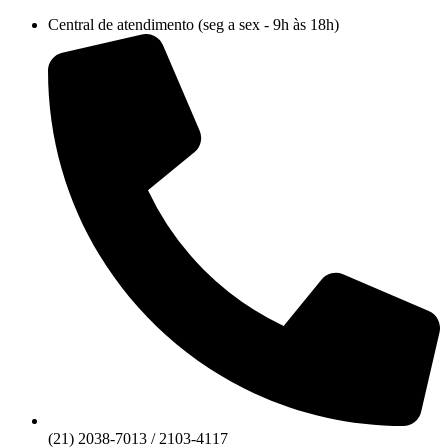
Ir
Central de atendimento (seg a sex - 9h às 18h)
para
o
conteúdo
(21) 2038-7013 / 2103-4117