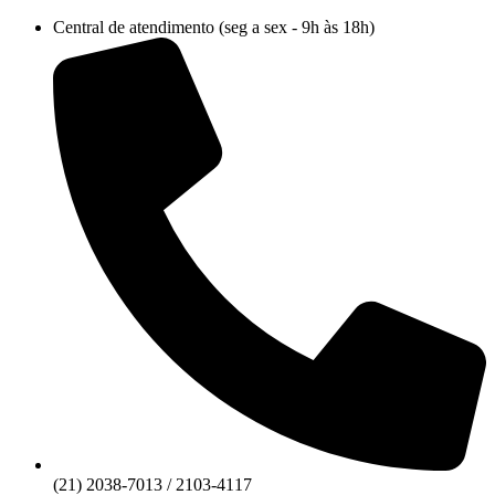
Ir
Central de atendimento (seg a sex - 9h às 18h)
para
o
conteúdo
(21) 2038-7013 / 2103-4117