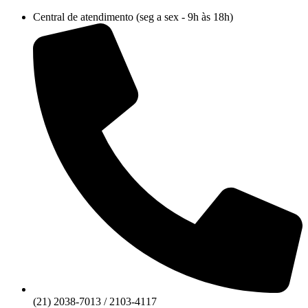
Ir
Central de atendimento (seg a sex - 9h às 18h)
para
o
conteúdo
(21) 2038-7013 / 2103-4117