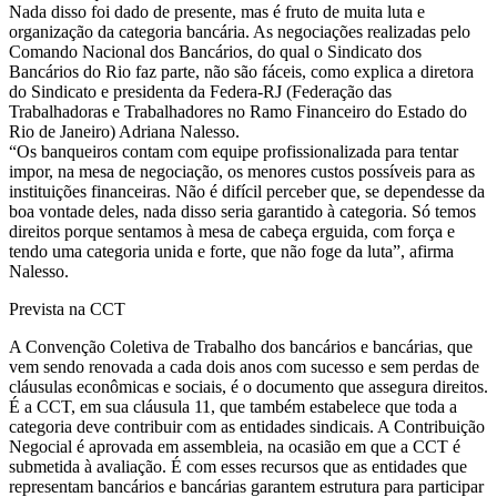
Nada disso foi dado de presente, mas é fruto de muita luta e
organização da categoria bancária. As negociações realizadas pelo
Comando Nacional dos Bancários, do qual o Sindicato dos
Bancários do Rio faz parte, não são fáceis, como explica a diretora
do Sindicato e presidenta da Federa-RJ (Federação das
Trabalhadoras e Trabalhadores no Ramo Financeiro do Estado do
Rio de Janeiro) Adriana Nalesso.
“Os banqueiros contam com equipe profissionalizada para tentar
impor, na mesa de negociação, os menores custos possíveis para as
instituições financeiras. Não é difícil perceber que, se dependesse da
boa vontade deles, nada disso seria garantido à categoria. Só temos
direitos porque sentamos à mesa de cabeça erguida, com força e
tendo uma categoria unida e forte, que não foge da luta”, afirma
Nalesso.
Prevista na CCT
A Convenção Coletiva de Trabalho dos bancários e bancárias, que
vem sendo renovada a cada dois anos com sucesso e sem perdas de
cláusulas econômicas e sociais, é o documento que assegura direitos.
É a CCT, em sua cláusula 11, que também estabelece que toda a
categoria deve contribuir com as entidades sindicais. A Contribuição
Negocial é aprovada em assembleia, na ocasião em que a CCT é
submetida à avaliação. É com esses recursos que as entidades que
representam bancários e bancárias garantem estrutura para participar