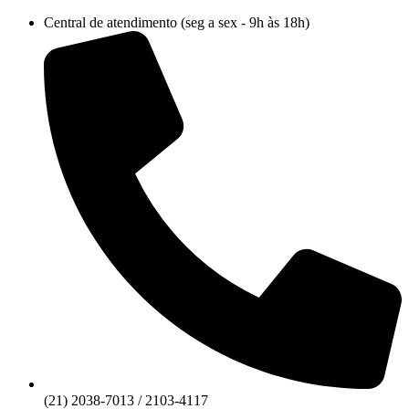
Ir
Central de atendimento (seg a sex - 9h às 18h)
para
o
conteúdo
(21) 2038-7013 / 2103-4117