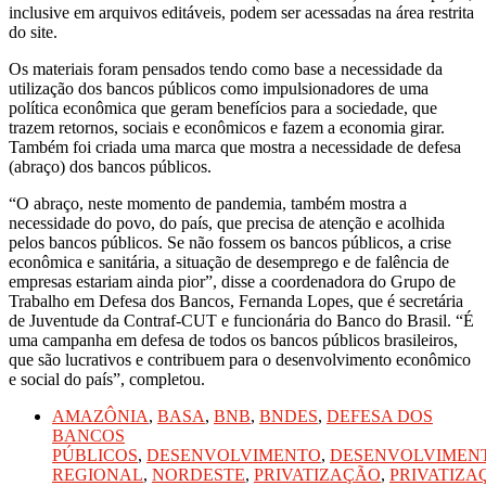
inclusive em arquivos editáveis, podem ser acessadas na área restrita
do site.
Os materiais foram pensados tendo como base a necessidade da
utilização dos bancos públicos como impulsionadores de uma
política econômica que geram benefícios para a sociedade, que
trazem retornos, sociais e econômicos e fazem a economia girar.
Também foi criada uma marca que mostra a necessidade de defesa
(abraço) dos bancos públicos.
“O abraço, neste momento de pandemia, também mostra a
necessidade do povo, do país, que precisa de atenção e acolhida
pelos bancos públicos. Se não fossem os bancos públicos, a crise
econômica e sanitária, a situação de desemprego e de falência de
empresas estariam ainda pior”, disse a coordenadora do Grupo de
Trabalho em Defesa dos Bancos, Fernanda Lopes, que é secretária
de Juventude da Contraf-CUT e funcionária do Banco do Brasil. “É
uma campanha em defesa de todos os bancos públicos brasileiros,
que são lucrativos e contribuem para o desenvolvimento econômico
e social do país”, completou.
AMAZÔNIA
,
BASA
,
BNB
,
BNDES
,
DEFESA DOS
BANCOS
PÚBLICOS
,
DESENVOLVIMENTO
,
DESENVOLVIMEN
REGIONAL
,
NORDESTE
,
PRIVATIZAÇÃO
,
PRIVATIZA