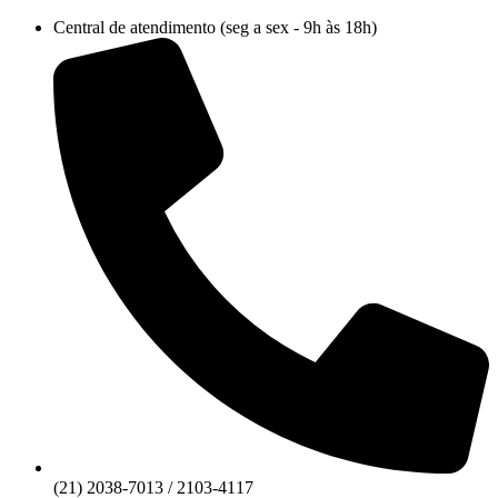
Ir
Central de atendimento (seg a sex - 9h às 18h)
para
o
conteúdo
(21) 2038-7013 / 2103-4117