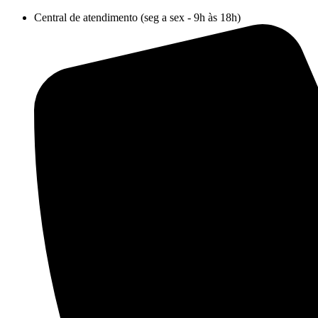
Ir
Central de atendimento (seg a sex - 9h às 18h)
para
o
conteúdo