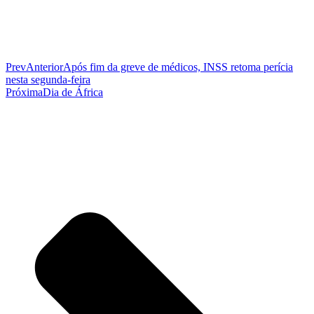
Prev
Anterior
Após fim da greve de médicos, INSS retoma perícia
nesta segunda-feira
Próxima
Dia de África