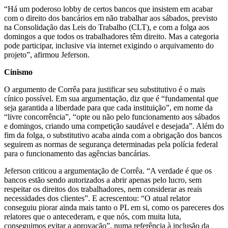
“Há um poderoso lobby de certos bancos que insistem em acabar
com o direito dos bancários em não trabalhar aos sábados, previsto
na Consolidação das Leis do Trabalho (CLT), e com a folga aos
domingos a que todos os trabalhadores têm direito. Mas a categoria
pode participar, inclusive via internet exigindo o arquivamento do
projeto”, afirmou Jeferson.
Cinismo
O argumento de Corrêa para justificar seu substitutivo é o mais
cínico possível. Em sua argumentação, diz que é “fundamental que
seja garantida a liberdade para que cada instituição”, em nome da
“livre concorrência”, “opte ou não pelo funcionamento aos sábados
e domingos, criando uma competição saudável e desejada”. Além do
fim da folga, o substitutivo acaba ainda com a obrigação dos bancos
seguirem as normas de segurança determinadas pela polícia federal
para o funcionamento das agências bancárias.
Jeferson criticou a argumentação de Corrêa. “A verdade é que os
bancos estão sendo autorizados a abrir apenas pelo lucro, sem
respeitar os direitos dos trabalhadores, nem considerar as reais
necessidades dos clientes”. E acrescentou: “O atual relator
conseguiu piorar ainda mais tanto o PL em si, como os pareceres dos
relatores que o antecederam, e que nós, com muita luta,
conseguimos evitar a aprovação”, numa referência à inclusão da