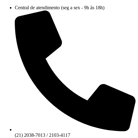
Ir
Central de atendimento (seg a sex - 9h às 18h)
para
o
conteúdo
(21) 2038-7013 / 2103-4117