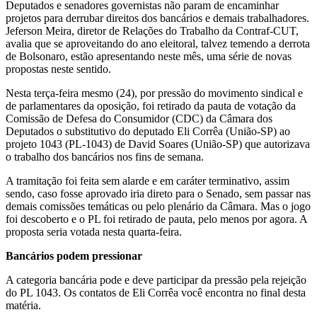
Deputados e senadores governistas não param de encaminhar
projetos para derrubar direitos dos bancários e demais trabalhadores.
Jeferson Meira, diretor de Relações do Trabalho da Contraf-CUT,
avalia que se aproveitando do ano eleitoral, talvez temendo a derrota
de Bolsonaro, estão apresentando neste mês, uma série de novas
propostas neste sentido.
Nesta terça-feira mesmo (24), por pressão do movimento sindical e
de parlamentares da oposição, foi retirado da pauta de votação da
Comissão de Defesa do Consumidor (CDC) da Câmara dos
Deputados o substitutivo do deputado Eli Corrêa (União-SP) ao
projeto 1043 (PL-1043) de David Soares (União-SP) que autorizava
o trabalho dos bancários nos fins de semana.
A tramitação foi feita sem alarde e em caráter terminativo, assim
sendo, caso fosse aprovado iria direto para o Senado, sem passar nas
demais comissões temáticas ou pelo plenário da Câmara. Mas o jogo
foi descoberto e o PL foi retirado de pauta, pelo menos por agora. A
proposta seria votada nesta quarta-feira.
Bancários podem pressionar
A categoria bancária pode e deve participar da pressão pela rejeição
do PL 1043. Os contatos de Eli Corrêa você encontra no final desta
matéria.