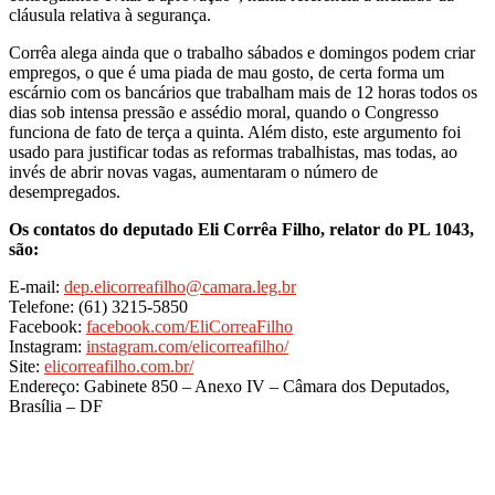
cláusula relativa à segurança.
Corrêa alega ainda que o trabalho sábados e domingos podem criar
empregos, o que é uma piada de mau gosto, de certa forma um
escárnio com os bancários que trabalham mais de 12 horas todos os
dias sob intensa pressão e assédio moral, quando o Congresso
funciona de fato de terça a quinta. Além disto, este argumento foi
usado para justificar todas as reformas trabalhistas, mas todas, ao
invés de abrir novas vagas, aumentaram o número de
desempregados.
Os contatos do deputado Eli Corrêa Filho, relator do PL 1043,
são:
E-mail:
dep.elicorreafilho@camara.leg.br
Telefone: (61) 3215-5850
Facebook:
facebook.com/EliCorreaFilho
Instagram:
instagram.com/elicorreafilho/
Site:
elicorreafilho.com.br/
Endereço: Gabinete 850 – Anexo IV – Câmara dos Deputados,
Brasília – DF