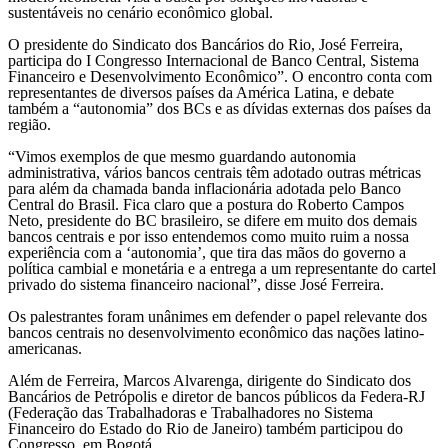
sustentáveis no cenário econômico global.
O presidente do Sindicato dos Bancários do Rio, José Ferreira,
participa do I Congresso Internacional de Banco Central, Sistema
Financeiro e Desenvolvimento Econômico”. O encontro conta com
representantes de diversos países da América Latina, e debate
também a “autonomia” dos BCs e as dívidas externas dos países da
região.
“Vimos exemplos de que mesmo guardando autonomia
administrativa, vários bancos centrais têm adotado outras métricas
para além da chamada banda inflacionária adotada pelo Banco
Central do Brasil. Fica claro que a postura do Roberto Campos
Neto, presidente do BC brasileiro, se difere em muito dos demais
bancos centrais e por isso entendemos como muito ruim a nossa
experiência com a ‘autonomia’, que tira das mãos do governo a
política cambial e monetária e a entrega a um representante do cartel
privado do sistema financeiro nacional”, disse José Ferreira.
Os palestrantes foram unânimes em defender o papel relevante dos
bancos centrais no desenvolvimento econômico das nações latino-
americanas.
Além de Ferreira, Marcos Alvarenga, dirigente do Sindicato dos
Bancários de Petrópolis e diretor de bancos públicos da Federa-RJ
(Federação das Trabalhadoras e Trabalhadores no Sistema
Financeiro do Estado do Rio de Janeiro) também participou do
Congresso, em Bogotá.