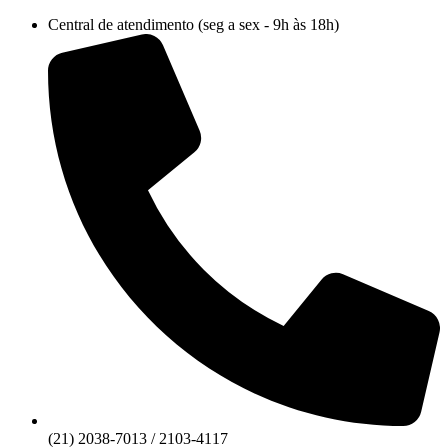
Ir
Central de atendimento (seg a sex - 9h às 18h)
para
o
conteúdo
(21) 2038-7013 / 2103-4117