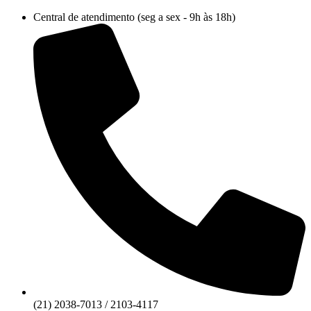
Ir
Central de atendimento (seg a sex - 9h às 18h)
para
o
conteúdo
(21) 2038-7013 / 2103-4117