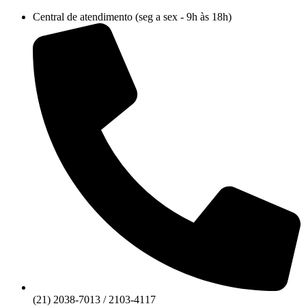
Ir
Central de atendimento (seg a sex - 9h às 18h)
para
o
conteúdo
(21) 2038-7013 / 2103-4117