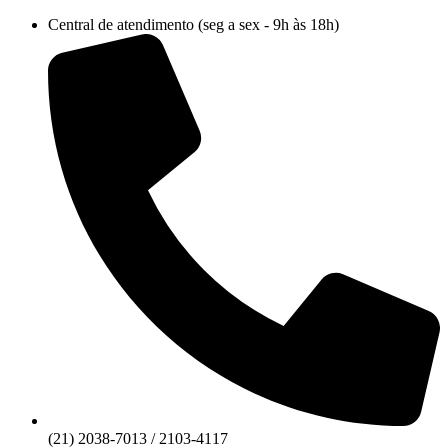
Ir
Central de atendimento (seg a sex - 9h às 18h)
para
o
conteúdo
(21) 2038-7013 / 2103-4117