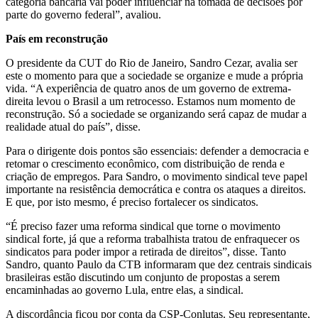
categoria bancária vai poder influenciar na tomada de decisões por
parte do governo federal”, avaliou.
País em reconstrução
O presidente da CUT do Rio de Janeiro, Sandro Cezar, avalia ser
este o momento para que a sociedade se organize e mude a própria
vida. “A experiência de quatro anos de um governo de extrema-
direita levou o Brasil a um retrocesso. Estamos num momento de
reconstrução. Só a sociedade se organizando será capaz de mudar a
realidade atual do país”, disse.
Para o dirigente dois pontos são essenciais: defender a democracia e
retomar o crescimento econômico, com distribuição de renda e
criação de empregos. Para Sandro, o movimento sindical teve papel
importante na resistência democrática e contra os ataques a direitos.
E que, por isto mesmo, é preciso fortalecer os sindicatos.
“É preciso fazer uma reforma sindical que torne o movimento
sindical forte, já que a reforma trabalhista tratou de enfraquecer os
sindicatos para poder impor a retirada de direitos”, disse. Tanto
Sandro, quanto Paulo da CTB informaram que dez centrais sindicais
brasileiras estão discutindo um conjunto de propostas a serem
encaminhadas ao governo Lula, entre elas, a sindical.
A discordância ficou por conta da CSP-Conlutas. Seu representante,