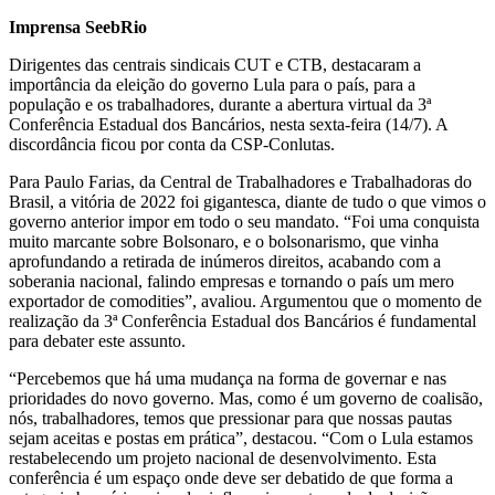
Imprensa SeebRio
Dirigentes das centrais sindicais CUT e CTB, destacaram a
importância da eleição do governo Lula para o país, para a
população e os trabalhadores, durante a abertura virtual da 3ª
Conferência Estadual dos Bancários, nesta sexta-feira (14/7). A
discordância ficou por conta da CSP-Conlutas.
Para Paulo Farias, da Central de Trabalhadores e Trabalhadoras do
Brasil, a vitória de 2022 foi gigantesca, diante de tudo o que vimos o
governo anterior impor em todo o seu mandato. “Foi uma conquista
muito marcante sobre Bolsonaro, e o bolsonarismo, que vinha
aprofundando a retirada de inúmeros direitos, acabando com a
soberania nacional, falindo empresas e tornando o país um mero
exportador de comodities”, avaliou. Argumentou que o momento de
realização da 3ª Conferência Estadual dos Bancários é fundamental
para debater este assunto.
“Percebemos que há uma mudança na forma de governar e nas
prioridades do novo governo. Mas, como é um governo de coalisão,
nós, trabalhadores, temos que pressionar para que nossas pautas
sejam aceitas e postas em prática”, destacou. “Com o Lula estamos
restabelecendo um projeto nacional de desenvolvimento. Esta
conferência é um espaço onde deve ser debatido de que forma a