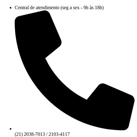
Ir
Central de atendimento (seg a sex - 9h às 18h)
para
o
conteúdo
(21) 2038-7013 / 2103-4117