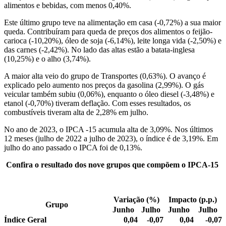
alimentos e bebidas, com menos 0,40%.
Este último grupo teve na alimentação em casa (-0,72%) a sua maior
queda. Contribuíram para queda de preços dos alimentos o feijão-
carioca (-10,20%), óleo de soja (-6,14%), leite longa vida (-2,50%) e
das carnes (-2,42%). No lado das altas estão a batata-inglesa
(10,25%) e o alho (3,74%).
A maior alta veio do grupo de Transportes (0,63%). O avanço é
explicado pelo aumento nos preços da gasolina (2,99%). O gás
veicular também subiu (0,06%), enquanto o óleo diesel (-3,48%) e
etanol (-0,70%) tiveram deflação. Com esses resultados, os
combustíveis tiveram alta de 2,28% em julho.
No ano de 2023, o IPCA -15 acumula alta de 3,09%. Nos últimos
12 meses (julho de 2022 a julho de 2023), o índice é de 3,19%. Em
julho do ano passado o IPCA foi de 0,13%.
Confira o resultado dos nove grupos que compõem o IPCA-15
Variação (%)
Impacto (p.p.)
Grupo
Junho
Julho
Junho
Julho
Índice Geral
0,04
-0,07
0,04
-0,07