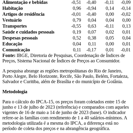
Alimentação e bebidas
-0,51
-0,40
-0,11
-0,09
Habitação
0,96
-0,94
0,14
-0,14
Artigos de residência
-0,01
-0,40
0,00
-0,02
Vestuário
0,79
0,04
0,04
0,00
Transportes
-0,55
0,63
-0,11
0,13
Saúde e cuidados pessoais
0,19
0,07
0,02
0,01
Despesas pessoais
0,52
0,38
0,05
0,04
Educação
0,04
0,11
0,00
0,01
Comunicação
0,11
-0,17
0,01
-0,01
Fonte:
IBGE, Diretoria de Pesquisas, Coordenação de Índices de
Preços, Sistema Nacional de Índices de Preços ao Consumidor.
A pesquisa abrange as regiões metropolitanas do Rio de Janeiro,
Porto Alegre, Belo Horizonte, Recife, São Paulo, Belém, Fortaleza,
Salvador e Curitiba, além de Brasília e do município de Goiânia.
Metodologia
Para o cálculo do IPCA-15, os preços foram coletados entre 15 de
junho e 13 de julho de 2023 (referência) e comparados com aqueles
vigentes de 16 de maio a 14 de junho de 2023 (base). O indicador
refere-se às famílias com rendimento de 1 a 40 salários-mínimos. A
metodologia utilizada é a mesma do IPCA, a diferença está no
período de coleta dos preços e na abrangência geográfica.