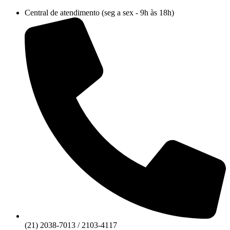
Ir
Central de atendimento (seg a sex - 9h às 18h)
para
o
conteúdo
(21) 2038-7013 / 2103-4117