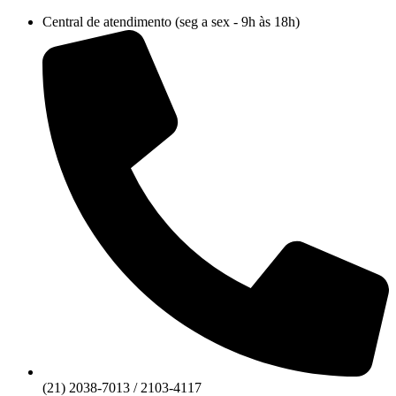
Ir
Central de atendimento (seg a sex - 9h às 18h)
para
o
conteúdo
(21) 2038-7013 / 2103-4117