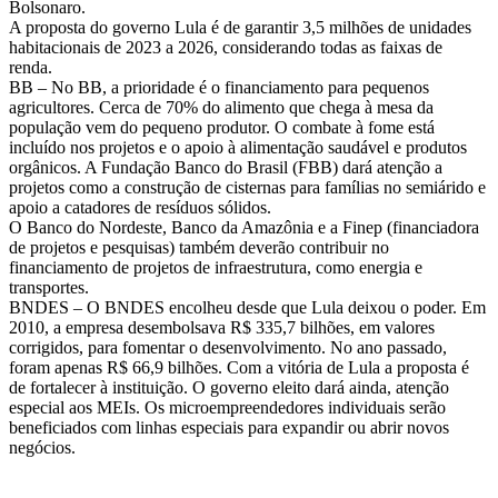
Bolsonaro.
A proposta do governo Lula é de garantir 3,5 milhões de unidades
habitacionais de 2023 a 2026, considerando todas as faixas de
renda.
BB – No BB, a prioridade é o financiamento para pequenos
agricultores. Cerca de 70% do alimento que chega à mesa da
população vem do pequeno produtor. O combate à fome está
incluído nos projetos e o apoio à alimentação saudável e produtos
orgânicos. A Fundação Banco do Brasil (FBB) dará atenção a
projetos como a construção de cisternas para famílias no semiárido e
apoio a catadores de resíduos sólidos.
O Banco do Nordeste, Banco da Amazônia e a Finep (financiadora
de projetos e pesquisas) também deverão contribuir no
financiamento de projetos de infraestrutura, como energia e
transportes.
BNDES – O BNDES encolheu desde que Lula deixou o poder. Em
2010, a empresa desembolsava R$ 335,7 bilhões, em valores
corrigidos, para fomentar o desenvolvimento. No ano passado,
foram apenas R$ 66,9 bilhões. Com a vitória de Lula a proposta é
de fortalecer à instituição. O governo eleito dará ainda, atenção
especial aos MEIs. Os microempreendedores individuais serão
beneficiados com linhas especiais para expandir ou abrir novos
negócios.