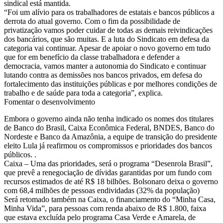
sindical está mantida.
“Foi um alívio para os trabalhadores de estatais e bancos públicos a
derrota do atual governo. Com o fim da possibilidade de
privatização vamos poder cuidar de todas as demais reivindicações
dos bancários, que são muitas. E a luta do Sindicato em defesa da
categoria vai continuar. Apesar de apoiar o novo governo em tudo
que for em benefício da classe trabalhadora e defender a
democracia, vamos manter a autonomia do Sindicato e continuar
lutando contra as demissões nos bancos privados, em defesa do
fortalecimento das instituições públicas e por melhores condições de
trabalho e de saúde para toda a categoria”, explica.
Fomentar o desenvolvimento
Embora o governo ainda não tenha indicado os nomes dos titulares
de Banco do Brasil, Caixa Econômica Federal, BNDES, Banco do
Nordeste e Banco da Amazônia, a equipe de transição do presidente
eleito Lula já reafirmou os compromissos e prioridades dos bancos
públicos. .
Caixa – Uma das prioridades, será o programa “Desenrola Brasil”,
que prevê a renegociação de dívidas garantidas por um fundo com
recursos estimados de até R$ 18 bilhões. Bolsonaro deixa o governo
com 68,4 milhões de pessoas endividadas (32% da população)
Será retomado também na Caixa, o financiamento do “Minha Casa,
Minha Vida”, para pessoas com renda abaixo de R$ 1.800, faixa
que estava excluída pelo programa Casa Verde e Amarela, de