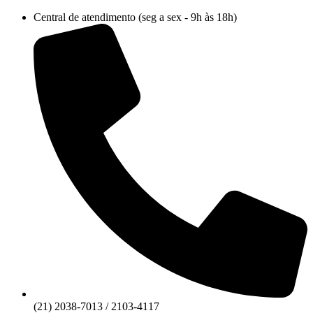
Ir
Central de atendimento (seg a sex - 9h às 18h)
para
o
conteúdo
(21) 2038-7013 / 2103-4117