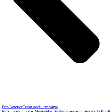
Prev
Anterior
Curso ainda tem vagas
Próxima
Marcha das Margaridas: Mulheres na reconstrução do Brasil