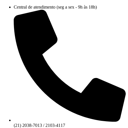
Ir
Central de atendimento (seg a sex - 9h às 18h)
para
o
conteúdo
(21) 2038-7013 / 2103-4117