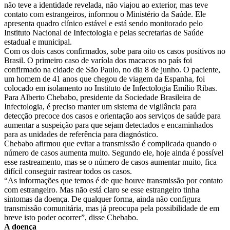
não teve a identidade revelada, não viajou ao exterior, mas teve
contato com estrangeiros, informou o Ministério da Saúde. Ele
apresenta quadro clínico estável e está sendo monitorado pelo
Instituto Nacional de Infectologia e pelas secretarias de Saúde
estadual e municipal.
Com os dois casos confirmados, sobe para oito os casos positivos no
Brasil. O primeiro caso de varíola dos macacos no país foi
confirmado na cidade de São Paulo, no dia 8 de junho. O paciente,
um homem de 41 anos que chegou de viagem da Espanha, foi
colocado em isolamento no Instituto de Infectologia Emílio Ribas.
Para Alberto Chebabo, presidente da Sociedade Brasileira de
Infectologia, é preciso manter um sistema de vigilância para
detecção precoce dos casos e orientação aos serviços de saúde para
aumentar a suspeição para que sejam detectados e encaminhados
para as unidades de referência para diagnóstico.
Chebabo afirmou que evitar a transmissão é complicada quando o
número de casos aumenta muito. Segundo ele, hoje ainda é possível
esse rastreamento, mas se o número de casos aumentar muito, fica
difícil conseguir rastrear todos os casos.
“As informações que temos é de que houve transmissão por contato
com estrangeiro. Mas não está claro se esse estrangeiro tinha
sintomas da doença. De qualquer forma, ainda não configura
transmissão comunitária, mas já preocupa pela possibilidade de em
breve isto poder ocorrer”, disse Chebabo.
A doença