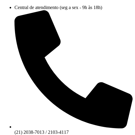
Ir
Central de atendimento (seg a sex - 9h às 18h)
para
o
conteúdo
(21) 2038-7013 / 2103-4117