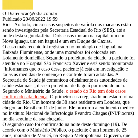
O Dia
redacao@odia.com.br
Publicado 20/06/2022 19:59
Rio – Ao todo, cinco casos suspeitos de varíola dos macacos estão
sendo investigados pela Secretaria Estadual do Rio (SES), até a
noite desta segunda-feira. Dois casos moram na capital, um em
Nova Iguaçu, um em Itaguaí e um em Duque de Caxias.
O caso mais recente foi registrado no município de Itaguaí, na
Baixada Fluminense, onde uma moradora foi colocada em
isolamento domiciliar. Segundo a prefeitura da cidade, a paciente foi
atendida no Hospital São Francisco Xavier e está sendo monitorada.
“Informamos que o caso dessa paciente já está em investigação e
todas as medidas de contenção e controle foram adotadas. A
Secretaria de Saúde já comunicou oficialmente as autoridades de
saúde estaduais”, disse a prefeitura de Itaguaí por meio de nota.
Segundo o Ministério da Saúde,
o estado do Rio tem dois casos
confirmados da doença
. O primeiro caso registrado no estado foi na
cidade do Rio. Um homem de 38 anos residente em Londres, que
chegou ao Brasil em 11 de junho. Ele procurou atendimento médico
no Instituto Nacional de Infectologia Evandro Chagas (INI/Fiocruz)
no dia seguinte da sua chegada.
O segundo caso foi confirmado na noite deste domingo (19). De
acordo com o Ministério Público, o paciente é um homem de 25
anos, morador de Maricá, na Região Metropolitana. O jovem, que