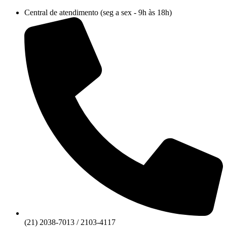
Ir
Central de atendimento (seg a sex - 9h às 18h)
para
o
conteúdo
(21) 2038-7013 / 2103-4117