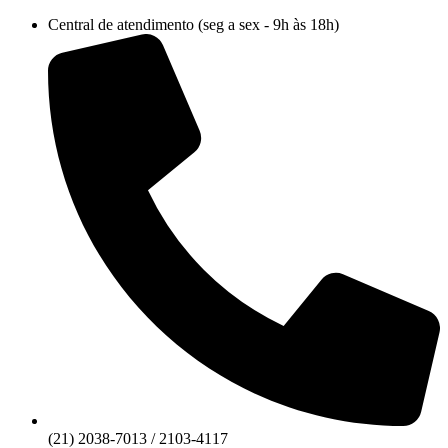
Ir
Central de atendimento (seg a sex - 9h às 18h)
para
o
conteúdo
(21) 2038-7013 / 2103-4117