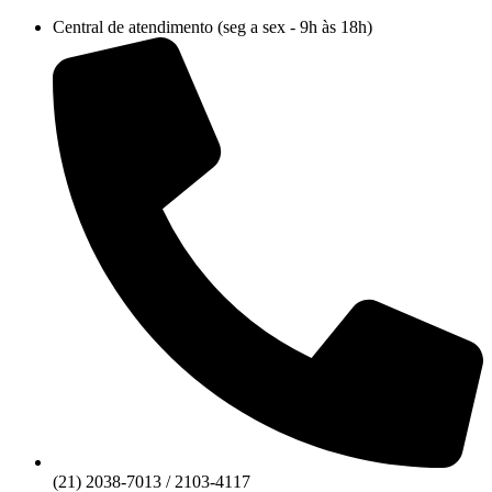
Ir
Central de atendimento (seg a sex - 9h às 18h)
para
o
conteúdo
(21) 2038-7013 / 2103-4117