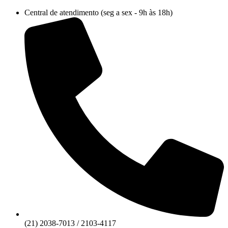
Ir
Central de atendimento (seg a sex - 9h às 18h)
para
o
conteúdo
(21) 2038-7013 / 2103-4117