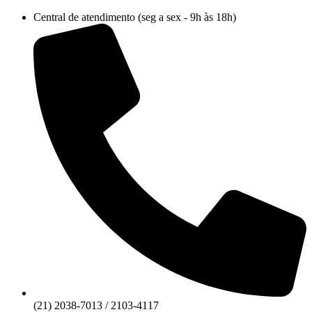
Ir
Central de atendimento (seg a sex - 9h às 18h)
para
o
conteúdo
(21) 2038-7013 / 2103-4117