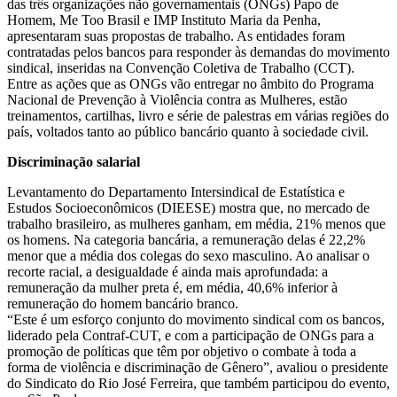
das três organizações não governamentais (ONGs) Papo de
Homem, Me Too Brasil e IMP Instituto Maria da Penha,
apresentaram suas propostas de trabalho. As entidades foram
contratadas pelos bancos para responder às demandas do movimento
sindical, inseridas na Convenção Coletiva de Trabalho (CCT).
Entre as ações que as ONGs vão entregar no âmbito do Programa
Nacional de Prevenção à Violência contra as Mulheres, estão
treinamentos, cartilhas, livro e série de palestras em várias regiões do
país, voltados tanto ao público bancário quanto à sociedade civil.
Discriminação salarial
Levantamento do Departamento Intersindical de Estatística e
Estudos Socioeconômicos (DIEESE) mostra que, no mercado de
trabalho brasileiro, as mulheres ganham, em média, 21% menos que
os homens. Na categoria bancária, a remuneração delas é 22,2%
menor que a média dos colegas do sexo masculino. Ao analisar o
recorte racial, a desigualdade é ainda mais aprofundada: a
remuneração da mulher preta é, em média, 40,6% inferior à
remuneração do homem bancário branco.
“Este é um esforço conjunto do movimento sindical com os bancos,
liderado pela Contraf-CUT, e com a participação de ONGs para a
promoção de políticas que têm por objetivo o combate à toda a
forma de violência e discriminação de Gênero”, avaliou o presidente
do Sindicato do Rio José Ferreira, que também participou do evento,