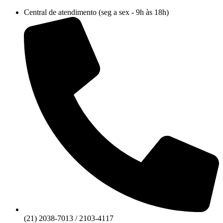
Ir
Central de atendimento (seg a sex - 9h às 18h)
para
o
conteúdo
(21) 2038-7013 / 2103-4117