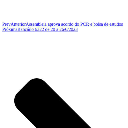
Prev
Anterior
Assembleia aprova acordo do PCR e bolsa de estudos
Próxima
Bancário 6322 de 20 a 26/6/2023