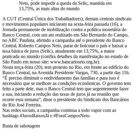
Neto, pode impedir a queda da Selic, mantida em
13,75%, as mais altas do mundo
A CUT (Central Única dos Trabalhadores), demais centrais sindicais
e movimentos populares iniciaram na sexta-feira passada (16), a
Jornada permanente de mobilização contra a política monetária do
Banco Central, com um ato realizado em São Bernardo do Campo,
no ABC Paulista, abrindo a campanha até o presidente do Banco
Central, Roberto Campos Neto, parar de boicotar o país e baixar a
taxa básica de juros (Selic), atualmente em 13,75%, a maior
praticada no mundo (confira detalhes da manifestação no estado de
São Paulo em nosso site: www.bancariosrio.org.br).
Nesta terça-feira (20), tem protesto no Rio, em frente ao edifício do
Banco Central, na Avenida Presidente Vargas, 730, a partir das 11h.
“É preciso diminuir o endividamento das famílias e para isso é
necessário que se melhore as condições econômicas. O governo tem
feito a parte dele, mas o Banco Central tem que urgentemente fazer
a sua, iniciando a redução das taxas de juros já na reunião que
ocorre essa semana”, disse o presidente do Sindicato dos Bancários
do Rio José Ferreira.
Nas redes sociais, a campanha continua a todo vapor com as
hashtags #JurosBaixosJá e #ForaCamposNeto.
Basta de sabotagem