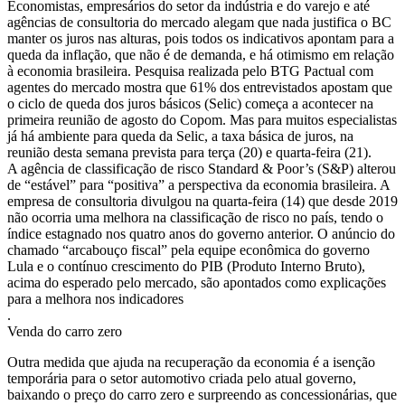
Economistas, empresários do setor da indústria e do varejo e até
agências de consultoria do mercado alegam que nada justifica o BC
manter os juros nas alturas, pois todos os indicativos apontam para a
queda da inflação, que não é de demanda, e há otimismo em relação
à economia brasileira. Pesquisa realizada pelo BTG Pactual com
agentes do mercado mostra que 61% dos entrevistados apostam que
o ciclo de queda dos juros básicos (Selic) começa a acontecer na
primeira reunião de agosto do Copom. Mas para muitos especialistas
já há ambiente para queda da Selic, a taxa básica de juros, na
reunião desta semana prevista para terça (20) e quarta-feira (21).
A agência de classificação de risco Standard & Poor’s (S&P) alterou
de “estável” para “positiva” a perspectiva da economia brasileira. A
empresa de consultoria divulgou na quarta-feira (14) que desde 2019
não ocorria uma melhora na classificação de risco no país, tendo o
índice estagnado nos quatro anos do governo anterior. O anúncio do
chamado “arcabouço fiscal” pela equipe econômica do governo
Lula e o contínuo crescimento do PIB (Produto Interno Bruto),
acima do esperado pelo mercado, são apontados como explicações
para a melhora nos indicadores
.
Venda do carro zero
Outra medida que ajuda na recuperação da economia é a isenção
temporária para o setor automotivo criada pelo atual governo,
baixando o preço do carro zero e surpreendo as concessionárias, que