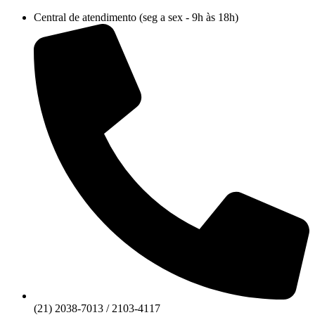
Ir
Central de atendimento (seg a sex - 9h às 18h)
para
o
conteúdo
(21) 2038-7013 / 2103-4117