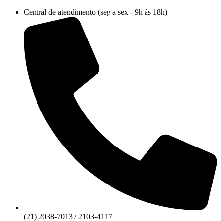
Ir
Central de atendimento (seg a sex - 9h às 18h)
para
o
conteúdo
(21) 2038-7013 / 2103-4117