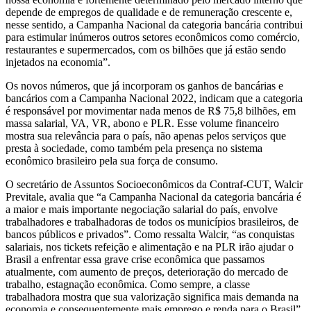
depende de empregos de qualidade e de remuneração crescente e,
nesse sentido, a Campanha Nacional da categoria bancária contribui
para estimular inúmeros outros setores econômicos como comércio,
restaurantes e supermercados, com os bilhões que já estão sendo
injetados na economia”.
Os novos números, que já incorporam os ganhos de bancárias e
bancários com a Campanha Nacional 2022, indicam que a categoria
é responsável por movimentar nada menos de R$ 75,8 bilhões, em
massa salarial, VA, VR, abono e PLR. Esse volume financeiro
mostra sua relevância para o país, não apenas pelos serviços que
presta à sociedade, como também pela presença no sistema
econômico brasileiro pela sua força de consumo.
O secretário de Assuntos Socioeconômicos da Contraf-CUT, Walcir
Previtale, avalia que “a Campanha Nacional da categoria bancária é
a maior e mais importante negociação salarial do país, envolve
trabalhadores e trabalhadoras de todos os municípios brasileiros, de
bancos públicos e privados”. Como ressalta Walcir, “as conquistas
salariais, nos tickets refeição e alimentação e na PLR irão ajudar o
Brasil a enfrentar essa grave crise econômica que passamos
atualmente, com aumento de preços, deterioração do mercado de
trabalho, estagnação econômica. Como sempre, a classe
trabalhadora mostra que sua valorização significa mais demanda na
economia e consequentemente mais emprego e renda para o Brasil”.