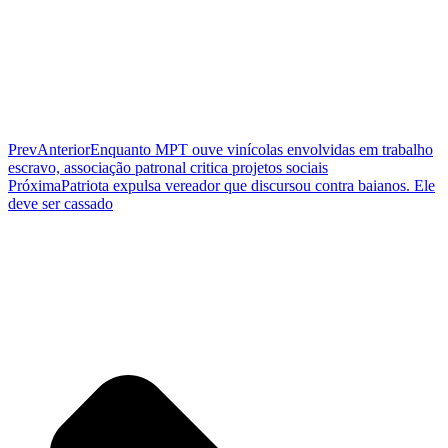
Prev
Anterior
Enquanto MPT ouve vinícolas envolvidas em trabalho
escravo, associação patronal critica projetos sociais
Próxima
Patriota expulsa vereador que discursou contra baianos. Ele
deve ser cassado