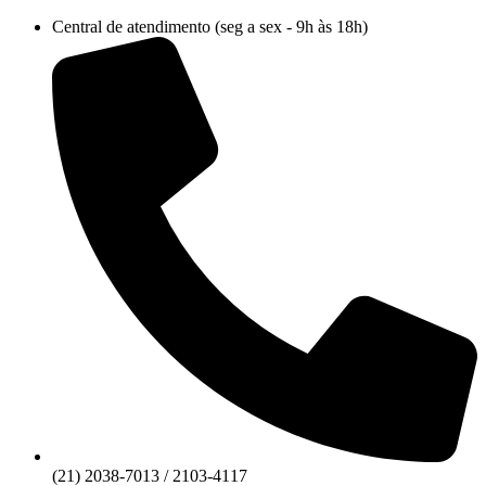
Ir
Central de atendimento (seg a sex - 9h às 18h)
para
o
conteúdo
(21) 2038-7013 / 2103-4117