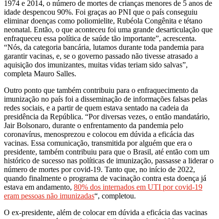
1974 e 2014, o número de mortes de crianças menores de 5 anos de
idade despencou 90%. Foi graças ao PNI que o país conseguiu
eliminar doenças como poliomielite, Rubéola Congênita e tétano
neonatal. Então, o que aconteceu foi uma grande desarticulação que
enfraqueceu essa política de saúde tão importante”, acrescenta.
“Nós, da categoria bancária, lutamos durante toda pandemia para
garantir vacinas, e, se o governo passado não tivesse atrasado a
aquisição dos imunizantes, muitas vidas teriam sido salvas”,
completa Mauro Salles.
Outro ponto que também contribuiu para o enfraquecimento da
imunização no país foi a disseminação de informações falsas pelas
redes sociais, e a partir de quem estava sentado na cadeia da
presidência da República. “Por diversas vezes, o então mandatário,
Jair Bolsonaro, durante o enfrentamento da pandemia pelo
coronavírus, menosprezou e colocou em dúvida a eficácia das
vacinas. Essa comunicação, transmitida por alguém que era o
presidente, também contribuiu para que o Brasil, até então com um
histórico de sucesso nas políticas de imunização, passasse a liderar o
número de mortes por covid-19. Tanto que, no início de 2022,
quando finalmente o programa de vacinação contra esta doença já
estava em andamento,
80% dos internados em UTI por covid-19
eram pessoas não imunizadas
“, completou.
O ex-presidente, além de colocar em dúvida a eficácia das vacinas