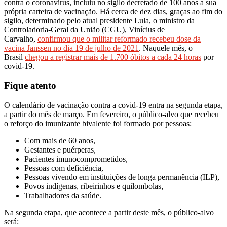
contra o coronavírus, incluiu no sigilo decretado de 100 anos a sua
própria carteira de vacinação. Há cerca de dez dias, graças ao fim do
sigilo, determinado pelo atual presidente Lula, o ministro da
Controladoria-Geral da União (CGU), Vinícius de
Carvalho,
confirmou que o militar reformado recebeu dose da
vacina Janssen no dia 19 de julho de 2021
. Naquele mês, o
Brasil
chegou a registrar mais de 1.700 óbitos a cada 24 horas
por
covid-19.
Fique atento
O calendário de vacinação contra a covid-19 entra na segunda etapa,
a partir do mês de março. Em fevereiro, o público-alvo que recebeu
o reforço do imunizante bivalente foi formado por pessoas:
Com mais de 60 anos,
Gestantes e puérperas,
Pacientes imunocomprometidos,
Pessoas com deficiência,
Pessoas vivendo em instituições de longa permanência (ILP),
Povos indígenas, ribeirinhos e quilombolas,
Trabalhadores da saúde.
Na segunda etapa, que acontece a partir deste mês, o público-alvo
será: