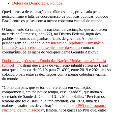
Defesa da Democracia
,
Política
Queda brusca de vacinação nos últimos anos, provocada pelo
negacionismo e falta de coordenação de políticas públicas, colocou
Brasil entre os países com a menor cobertura vacinal do mundo
O lançamento da campanha nacional de vacinação, que aconteceu
na tarde da última segunda (27), no Distrito Federal, fugiu dos
padrões de outras campanhas oficiais de governo. Ao lado do
personagem Zé Gotinha, o
presidente da República, Luiz Inácio
Lula da Silva, recebeu a dose bivalente da vacina
contra o
coronavírus, pelas mãos do vice-presidente Geraldo Alckmin.
Dados divulgados pelo Fundo das Nações Unidas para a Infância
(Unicef)
, mostram que a taxa de vacinação infantil sofreu no Brasil
uma queda brusca, de 93,1% para 71,49%, entre 2019 e 2021, e isso
colocou o país entre as dez nações com a menor cobertura vacinal
do mundo.
“Como um país, que se tornou referência em vacinação,
comprometeu, em tão pouco tempo, esse legado?”, questiona o
secretário de Saúde da Contraf-CUT, Mauro Salles. “Precisamos
lembrar que foi o Brasil que implementou, em 1973, uma das
maiores plataformas de vacinação do mundo,
o PNI ou Programa
Nacional de Imunizações
”, lembra. “Foi graças ao PNI que, entre