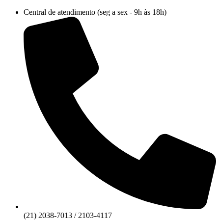
Ir
Central de atendimento (seg a sex - 9h às 18h)
para
o
conteúdo
(21) 2038-7013 / 2103-4117