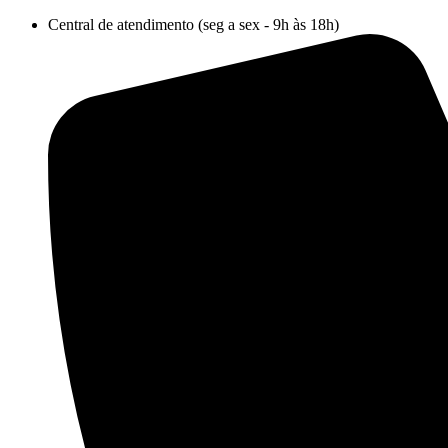
Ir
Central de atendimento (seg a sex - 9h às 18h)
para
o
conteúdo