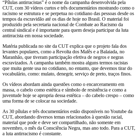
“Pílulas antirracistas” é o nome da campanha desenvolvida pela
CUT, com 30 vídeos curtos e três documentários mostrando como o
racismo se estrutura e se perpetua no cotidiano das pessoas desde os
tempos da escravidão até os dias de hoje no Brasil. O material foi
produzido pela secretaria nacional de Combate ao Racismo da
central sindical e é importante para quem deseja participar da luta
antirracista em nossa sociedade.
Matéria publicada no site da CUT explica que o projeto fala dos
levantes populares, como a Revolta dos Malês e a Balaiada, no
Maranhão, que tiveram participação efetiva de negros e negras
escravizados. A campanha também mostra alguns termos racistas
que muita gente usa no cotidiano, no entanto, que devemos tirar do
vocabulário, como: mulato, denegrir, serviço de preto, traços finos.
Os vídeos abordam ainda questões como o encarceramento em
massa, o cabelo como estética e símbolo de resistência e como a
juventude hoje se apropria dessa estética – do cabelo crespo – como
uma forma de se colocar na sociedade.
As 30 pílulas e três documentários estão disponíveis no Youtube da
CUT, abordando diversos temas relacionados à questão racial,
material que pode e deve ser compartilhado, não somente em
novembro, o mês da Consciência Negra, mas ano todo. Para a CUT,
a luta antirracismo é constante.