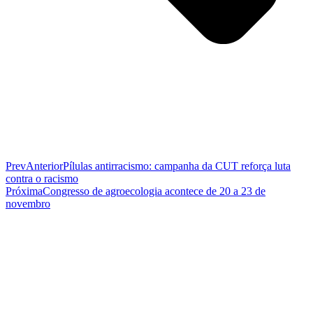
Prev
Anterior
Pílulas antirracismo: campanha da CUT reforça luta
contra o racismo
Próxima
Congresso de agroecologia acontece de 20 a 23 de
novembro