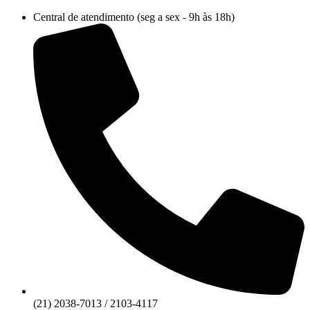
Ir
Central de atendimento (seg a sex - 9h às 18h)
para
o
conteúdo
(21) 2038-7013 / 2103-4117