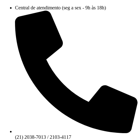
Ir
Central de atendimento (seg a sex - 9h às 18h)
para
o
conteúdo
(21) 2038-7013 / 2103-4117