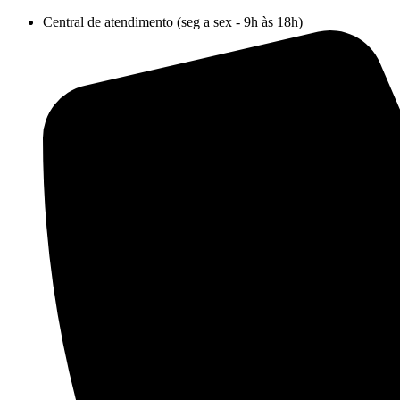
Ir
Central de atendimento (seg a sex - 9h às 18h)
para
o
conteúdo