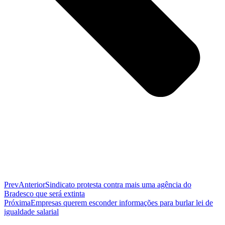
Prev
Anterior
Sindicato protesta contra mais uma agência do
Bradesco que será extinta
Próxima
Empresas querem esconder informações para burlar lei de
igualdade salarial