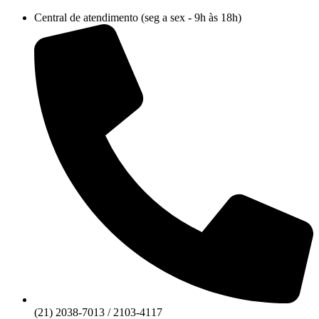
Ir
Central de atendimento (seg a sex - 9h às 18h)
para
o
conteúdo
(21) 2038-7013 / 2103-4117