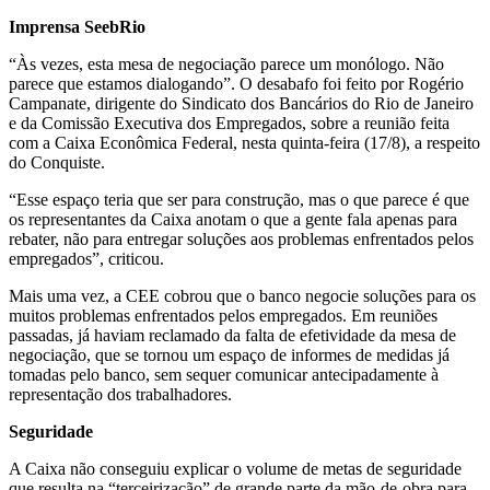
Imprensa SeebRio
“Às vezes, esta mesa de negociação parece um monólogo. Não
parece que estamos dialogando”. O desabafo foi feito por Rogério
Campanate, dirigente do Sindicato dos Bancários do Rio de Janeiro
e da Comissão Executiva dos Empregados, sobre a reunião feita
com a Caixa Econômica Federal, nesta quinta-feira (17/8), a respeito
do Conquiste.
“Esse espaço teria que ser para construção, mas o que parece é que
os representantes da Caixa anotam o que a gente fala apenas para
rebater, não para entregar soluções aos problemas enfrentados pelos
empregados”, criticou.
Mais uma vez, a CEE cobrou que o banco negocie soluções para os
muitos problemas enfrentados pelos empregados. Em reuniões
passadas, já haviam reclamado da falta de efetividade da mesa de
negociação, que se tornou um espaço de informes de medidas já
tomadas pelo banco, sem sequer comunicar antecipadamente à
representação dos trabalhadores.
Seguridade
A Caixa não conseguiu explicar o volume de metas de seguridade
que resulta na “terceirização” de grande parte da mão-de-obra para