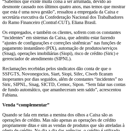
“Sabemos que existe muita coisa a ser arrumada, devido ao
desmonte causado nos últimos quatro anos, mas temos que mostrar
que esta é uma nova gestão”, ressaltou a empregada da Caixa e
secretária executiva da Confederação Nacional dos Trabalhadores
do Ramo Financeiro (Contraf-CUT), Eliana Brasil.
Os empregados, e também os clientes, sofrem com os constantes
“incidentes” em sistemas da Caixa, que admitiu estar fazendo
“ajustes de configurações e correções sistêmicas” nas funções de
pagamento instantâneo (PIX), automação de produtos/serviços
(Sisag), operações imobiliárias (Siopi), risco de crédito (Siric) e
gerenciador de atendimento (SIPNL).
Reclamações recebidas pelos sindicatos dão conta de que o
SSFGTS, Novonegocios, Siart, Siopi, Sifec, Ciweb ficaram
inoperantes por dias seguidos, além de constantes “incidentes” no
Siric, SIPNL, Sisag, SICTD, Cemoc, Sipon. “Sem falar nas contas
de fundo automático, que amanheceram sem saldo”, acrescentou
Fabiana.
Venda “complementar”
Quando se fala em metas a menina dos olhos a Caixa são as
operações de crédito. Mas não apenas as operações de crédito
propriamente ditas e sim as vendas de produtos que são atreladas à
oferta de crédito. No dia a dia das agências, o crédito é utilizado