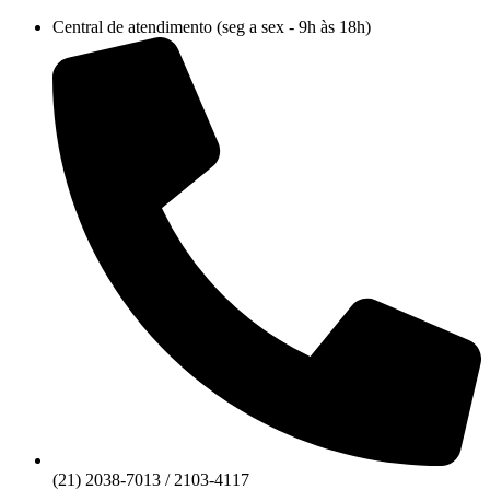
Ir
Central de atendimento (seg a sex - 9h às 18h)
para
o
conteúdo
(21) 2038-7013 / 2103-4117