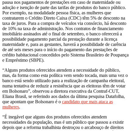
pausa nos pagamentos de prestações em caso de maternidade ou
adoção e isenção de parte das tarifas de produtos do banco público.
Por exemplo, na modalidade pessoa física, as mulheres que
contratarem o Crédito Direto Caixa (CDC) têm 5% de desconto na
taxa de juros. Para a compra de veículos via consórcio, há desconto
de 10% na taxa de administração. Nos contratos de financiamento
imobiliário assinados até o final de setembro, o banco oferecerá a
possibilidade pagamento parcial da prestação durante a licença
maternidade e, para as gestantes, haverá a possibilidade de carência
de até seis meses para o início do pagamento das prestações de
crédito habitacional concedidos pelo Sistema Brasileiro de Poupança
e Empréstimo (SBPE).
“Alguns produtos oferecidos atendem a necessidade do público,
mas, da forma como esta política vem sendo tocada, mais uma vez o
banco está sendo utilizado para a realização de campanha eleitoral,
numa tentativa de reduzir a resistência que as eleitoras têm de votar
em Bolsonaro”, observou a diretora executiva da Contraf-CUT,
Eliana Brasil, se referindo aos dados da última pesquisa Datafolha,
que apontam que Bolsonaro é o
candidato que mais ataca as
mulheres
.
“É inegável que alguns dos produtos oferecidos atendem
necessidades da população, mas é um público que passou a existir
depois que a reforma trabalhista destroçou o arcabouço de direitos