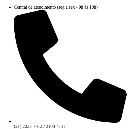
Ir
Central de atendimento (seg a sex - 9h às 18h)
para
o
conteúdo
(21) 2038-7013 / 2103-4117