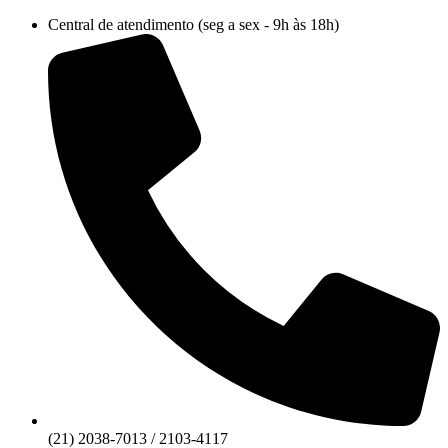
Ir
Central de atendimento (seg a sex - 9h às 18h)
para
o
conteúdo
(21) 2038-7013 / 2103-4117