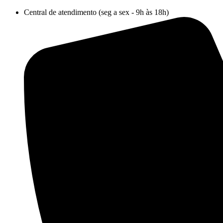
Ir
Central de atendimento (seg a sex - 9h às 18h)
para
o
conteúdo