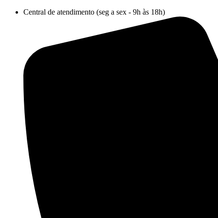
Ir
Central de atendimento (seg a sex - 9h às 18h)
para
o
conteúdo