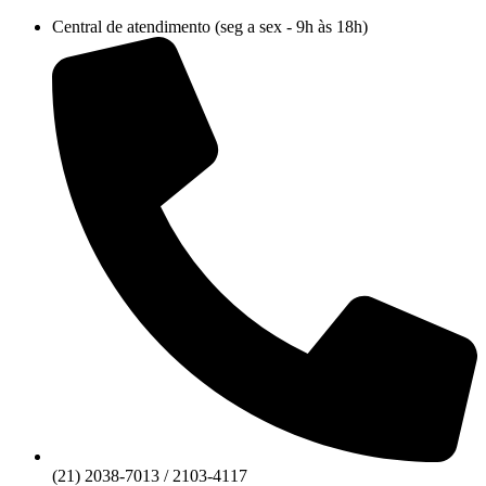
Ir
Central de atendimento (seg a sex - 9h às 18h)
para
o
conteúdo
(21) 2038-7013 / 2103-4117