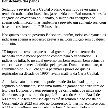
Por debaixo dos panos
Segundo a revista Carta Capital o plano é um novo revés para a
renda do trabalhador brasileiro, já reduzida com Bolsonaro. Antes da
chegada do ex-capitão ao Planalto, o salário era corrigido não
apenas pela inflação, mas também era previsto um aumento real com
base no crescimento do PIB brasileiro.
Nos quatro anos de governo Bolsonaro, porém, todos os orçamentos
indicaram apenas a reposição prevista na Constituição sem qualquer
aumento.
“É importante ressaltar que o atual governo já é o detentor do
mandato com o menor poder de compra para o trabalhador. Os
índices de inflação no atual governo também seguem bem acima da
expectativa e da meta definidas pela gestão. Durante o mandato, o
acumulado do INPC chegou a patamares piores do que os
registrados na década de 1990”, avalia matéria da Carta Capital.
A iniciativa atual, no entanto, pode ter adesão facilitada porque,
segundo o documento, seria uma forma de garantir dinheiro fora do
teto para Bolsonaro pagar promessas de campanha que ainda não
têm recursos para saírem do papel. É o caso do Auxílio Brasil de
600 reais, que tem previsão apenas até dezembro e não consta no
Orçamento de 2023 enviado ao Congresso. O mesmo acontece com
o 13º para mulheres que recebem o benefício anunciado por