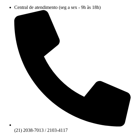
Ir
Central de atendimento (seg a sex - 9h às 18h)
para
o
conteúdo
(21) 2038-7013 / 2103-4117