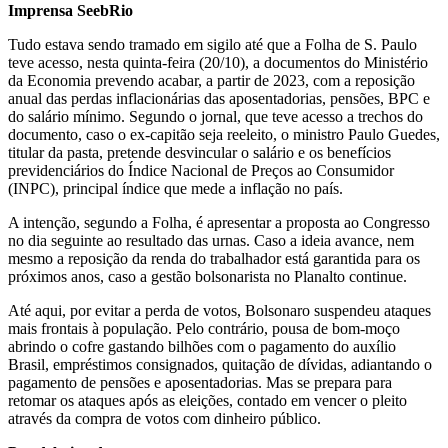
Imprensa SeebRio
Tudo estava sendo tramado em sigilo até que a Folha de S. Paulo
teve acesso, nesta quinta-feira (20/10), a documentos do Ministério
da Economia prevendo acabar, a partir de 2023, com a reposição
anual das perdas inflacionárias das aposentadorias, pensões, BPC e
do salário mínimo. Segundo o jornal, que teve acesso a trechos do
documento, caso o ex-capitão seja reeleito, o ministro Paulo Guedes,
titular da pasta, pretende desvincular o salário e os benefícios
previdenciários do Índice Nacional de Preços ao Consumidor
(INPC), principal índice que mede a inflação no país.
A intenção, segundo a Folha, é apresentar a proposta ao Congresso
no dia seguinte ao resultado das urnas. Caso a ideia avance, nem
mesmo a reposição da renda do trabalhador está garantida para os
próximos anos, caso a gestão bolsonarista no Planalto continue.
Até aqui, por evitar a perda de votos, Bolsonaro suspendeu ataques
mais frontais à população. Pelo contrário, pousa de bom-moço
abrindo o cofre gastando bilhões com o pagamento do auxílio
Brasil, empréstimos consignados, quitação de dívidas, adiantando o
pagamento de pensões e aposentadorias. Mas se prepara para
retomar os ataques após as eleições, contado em vencer o pleito
através da compra de votos com dinheiro público.