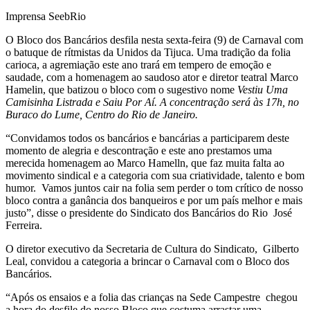
Imprensa SeebRio
O Bloco dos Bancários desfila nesta sexta-feira (9) de Carnaval com
o batuque de rítmistas da Unidos da Tijuca. Uma tradição da folia
carioca, a agremiação este ano trará em tempero de emoção e
saudade, com a homenagem ao saudoso ator e diretor teatral Marco
Hamelin, que batizou o bloco com o sugestivo nome
Vestiu Uma
Camisinha Listrada e Saiu Por Aí. A concentração será às 17h, no
Buraco do Lume, Centro do Rio de Janeiro.
“Convidamos todos os bancários e bancárias a participarem deste
momento de alegria e descontração e este ano prestamos uma
merecida homenagem ao Marco Hamelln, que faz muita falta ao
movimento sindical e a categoria com sua criatividade, talento e bom
humor. Vamos juntos cair na folia sem perder o tom crítico de nosso
bloco contra a ganância dos banqueiros e por um país melhor e mais
justo”, disse o presidente do Sindicato dos Bancários do Rio José
Ferreira.
O diretor executivo da Secretaria de Cultura do Sindicato, Gilberto
Leal, convidou a categoria a brincar o Carnaval com o Bloco dos
Bancários.
“Após os ensaios e a folia das crianças na Sede Campestre chegou
a hora do desfile do nosso Bloco que costuma arrastar uma