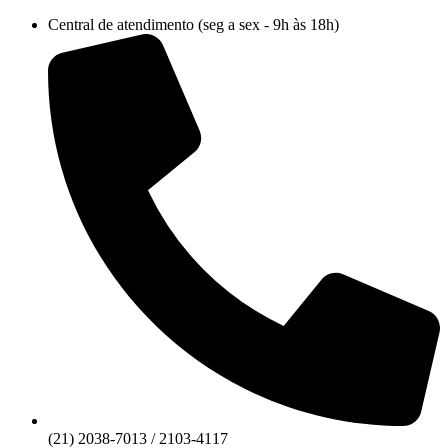
Ir
Central de atendimento (seg a sex - 9h às 18h)
para
o
conteúdo
(21) 2038-7013 / 2103-4117