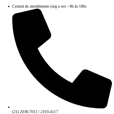
Ir
Central de atendimento (seg a sex - 9h às 18h)
para
o
conteúdo
(21) 2038-7013 / 2103-4117