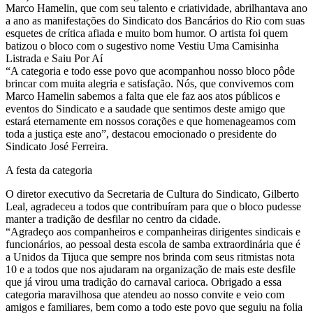
Marco Hamelin, que com seu talento e criatividade, abrilhantava ano
a ano as manifestações do Sindicato dos Bancários do Rio com suas
esquetes de crítica afiada e muito bom humor. O artista foi quem
batizou o bloco com o sugestivo nome Vestiu Uma Camisinha
Listrada e Saiu Por Aí
“A categoria e todo esse povo que acompanhou nosso bloco pôde
brincar com muita alegria e satisfação. Nós, que convivemos com
Marco Hamelin sabemos a falta que ele faz aos atos públicos e
eventos do Sindicato e a saudade que sentimos deste amigo que
estará eternamente em nossos corações e que homenageamos com
toda a justiça este ano”, destacou emocionado o presidente do
Sindicato José Ferreira.
A festa da categoria
O diretor executivo da Secretaria de Cultura do Sindicato, Gilberto
Leal, agradeceu a todos que contribuíram para que o bloco pudesse
manter a tradição de desfilar no centro da cidade.
“Agradeço aos companheiros e companheiras dirigentes sindicais e
funcionários, ao pessoal desta escola de samba extraordinária que é
a Unidos da Tijuca que sempre nos brinda com seus ritmistas nota
10 e a todos que nos ajudaram na organização de mais este desfile
que já virou uma tradição do carnaval carioca. Obrigado a essa
categoria maravilhosa que atendeu ao nosso convite e veio com
amigos e familiares, bem como a todo este povo que seguiu na folia