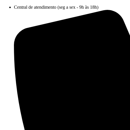
Ir
Central de atendimento (seg a sex - 9h às 18h)
para
o
conteúdo